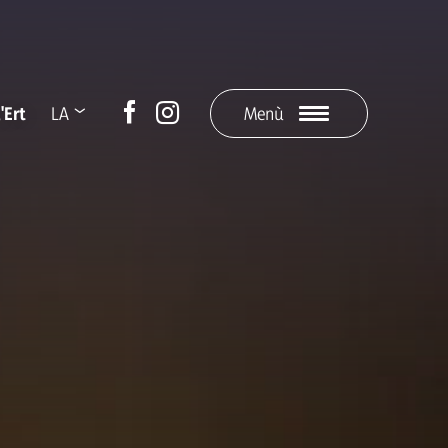
'Ert
LA
Menù
DE
IT