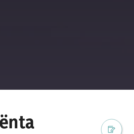
rënta
Register digi