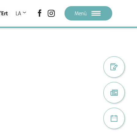
'Ert
LA
Menù
DE
IT
Register digi
Atuel
Proiec