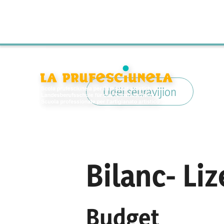
Udëi sëuravijion
Bilanc- Li
Budget