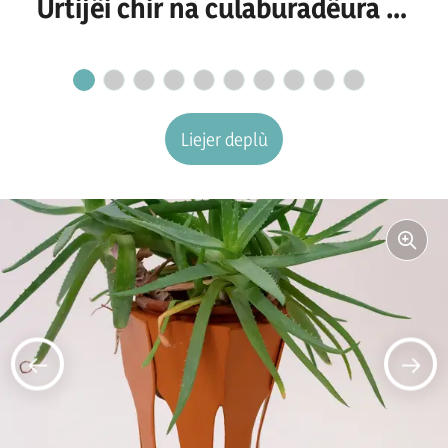
Urtijëi chir na culaburadëura o
n culaburadëur per I
secretariat
Liejer deplù