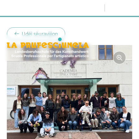
Menù
Udëi sëuravijion