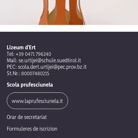
Lizeum d'Ert
Tel:
+39 0471 796240
Mail:
se.urtijei@schule.suedtirol.it
PEC:
scola.dert.urtijei@pec.prov.bz.it
St.Nr.: 80007480215
Scola prufesciunela
www.laprufesciunela.it
Orar de secretariat
Formuleres de iscrizion