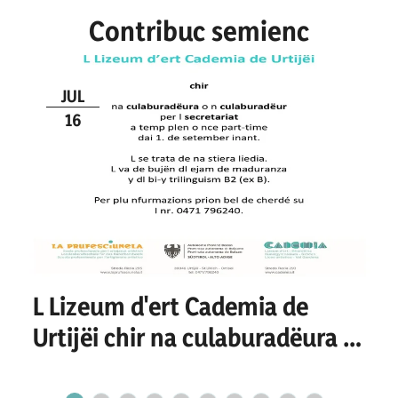
Contribuc semienc
JUL
16
L Lizeum d'ert Cademia de
Urtijëi chir na culaburadëura o
n culaburadëur per I