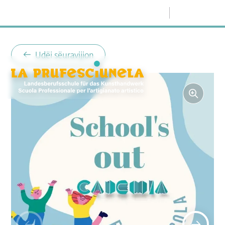
Menù
Udëi sëuravijion