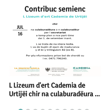
Contribuc semienc
JUL
16
L Lizeum d'ert Cademia de
Urtijëi chir na culaburadëura o
n culaburadëur per I