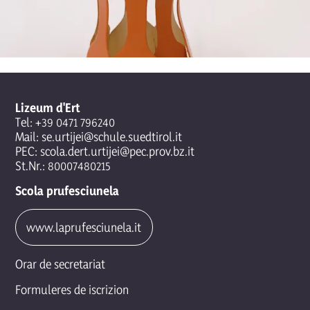
Lizeum d'Ert
Tel:
+39 0471 796240
Mail:
se.urtijei@schule.suedtirol.it
PEC:
scola.dert.urtijei@pec.prov.bz.it
St.Nr.: 80007480215
Scola prufesciunela
www.laprufesciunela.it
Orar de secretariat
Formuleres de iscrizion