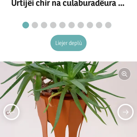
Urtijëi chir na culaburadëura o
n culaburadëur per I
secretariat
Liejer deplù