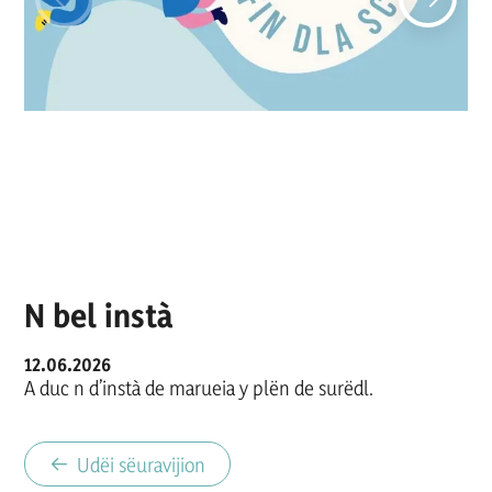
N bel instà
12.06.2026
A duc n d’instà de marueia y plën de surëdl.
Udëi sëuravijion