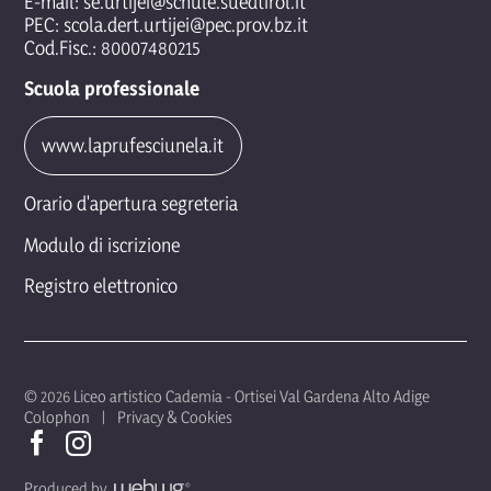
E-mail:
se.urtijei@schule.suedtirol.it
PEC:
scola.dert.urtijei@pec.prov.bz.it
Cod.Fisc.: 80007480215
Scuola professionale
www.laprufesciunela.it
Orario d'apertura segreteria
Modulo di iscrizione
Registro elettronico
© 2026 Liceo artistico Cademia - Ortisei Val Gardena Alto Adige
Colophon
Privacy & Cookies
Produced by