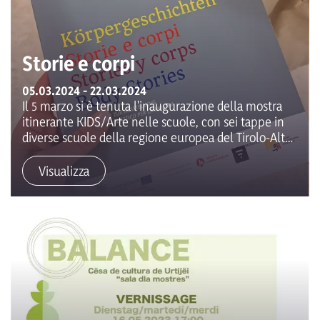
Storie e corpi
05.03.2024 - 22.03.2024
Il 5 marzo si è tenuta l'inaugurazione della mostra
itinerante KIDS/Arte nelle scuole, con sei tappe in
diverse scuole della regione europea del Tirolo-Alto
Adige-Trentino. La mostra "Storie di corpi" presenta
opere prestate da artisti contemporanei ed è frutto
Visualizza
della collaborazione tra il MART, il Museion e i musei
provinciali tirolesi. Il vernissage è stato preceduto da
un corso di formazione per gli insegnanti di tutti i
livelli scolastici, basandosi sull'insegnamento delle
opere d'arte con varie proposte creative. La mostra
sarà esposta nell'Aula Magna della Scuola
Professionale del Liceo d'arte fino a Pasqua. Tutte le
scuole possono visitare la mostra con le loro classi
su prenotazione presso il Liceo Artistico Cademia.