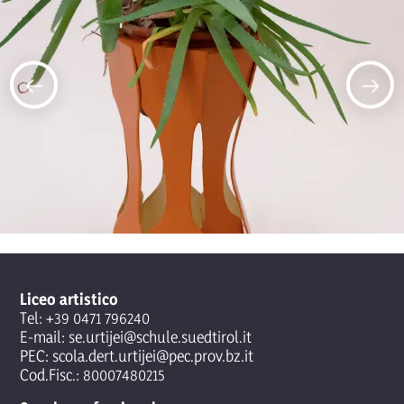
Liceo artistico
Tel:
+39 0471 796240
E-mail:
se.urtijei@schule.suedtirol.it
PEC:
scola.dert.urtijei@pec.prov.bz.it
Cod.Fisc.: 80007480215