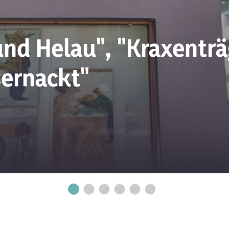
nd Helau", "Kraxenträ
sernackt"