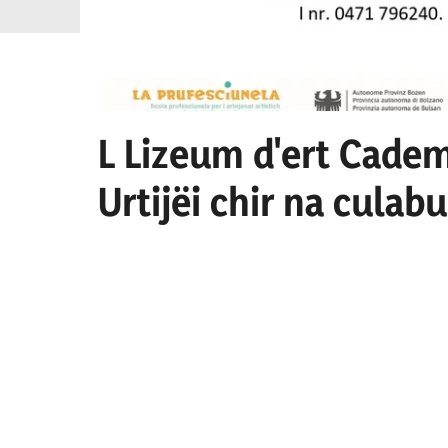
L Lizeum d'ert Cadem
Urtijëi chir na culab
culaburadëur per I se