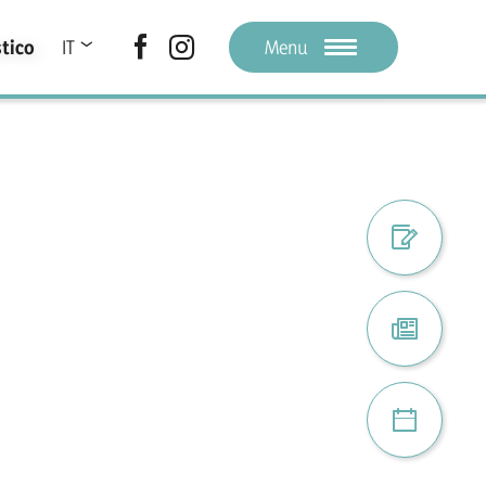
stico
IT
Menu
DE
LA
Registro ele
Attuale
Progetti