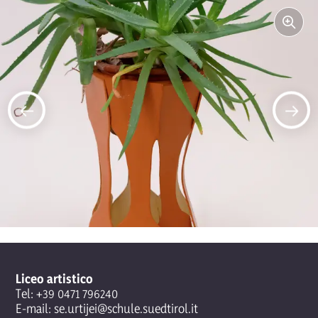
Liceo artistico
Tel:
+39 0471 796240
E-mail:
se.urtijei@schule.suedtirol.it