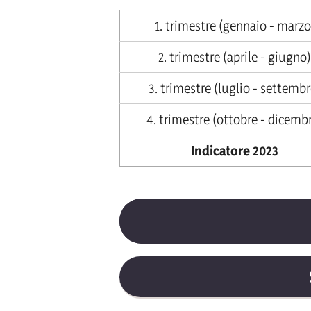
Verschuldungsstock II. Tr
1. trimestre (gennaio - marzo
Schulden bestehen.
Stock di debito II. trimestr
2. trimestre (aprile - giugno)
Verschuldungsstock III. Tr
3. trimestre (luglio - settembr
Schulden bestehen.
4. trimestre (ottobre - dicemb
Stock di debito III. trimest
Indicatore 2023
Verschuldungsstock 2024:
bestehen.
Stock di debito 2025:
si dic
Verschuldungsstock I. Tri