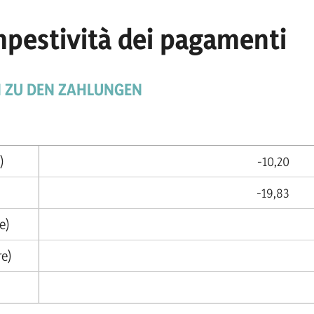
mpestività dei pagamenti
EN ZU DEN ZAHLUNGEN
)
-10,20
-19,83
e)
re)