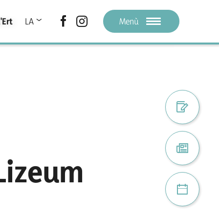
'Ert
LA
Menù
DE
IT
Register digi
Atuel
 Lizeum
Proiec