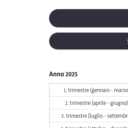
Stock di debito I. trimestr
somministrazioni, forniture e
ed esigibili, maturati al 31.0
Anno 2025
Verschuldungsstock I. Tri
1. trimestre (gennaio - marzo
Beträge aus Lieferungen u
beruflichen Leistungen – di
2. trimestre (aprile - giugno)
entstanden sind.
3. trimestre (luglio - settembr
Stock di debito II. trimest