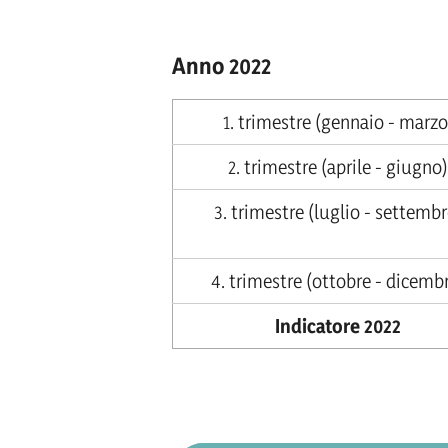
Schulden bestehen.
Stock di debito I. trimestr
Anno 2022
Verschuldungsstock II. Tr
1. trimestre (gennaio - marzo
Schulden bestehen.
Stock di debito II. trimestr
2. trimestre (aprile - giugno)
Verschuldungsstock III. Tr
3. trimestre (luglio - settembr
Schulden bestehen.
Stock di debito III. trimest
4. trimestre (ottobre - dicemb
Verschuldungsstock 2023:
Indicatore 2022
bestehen.
Stock di debito 2023:
si dic