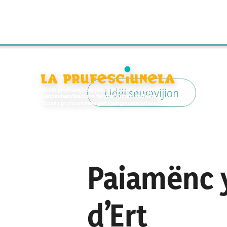
Udëi sëuravijion
Paiamënc y
d’Ert