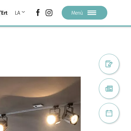
'Ert
LA
Menù
DE
IT
Register digi
Atuel
Proiec