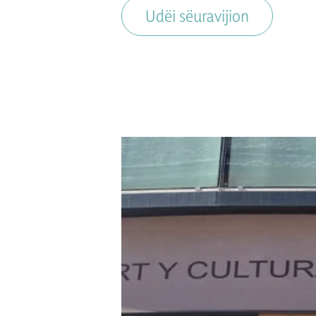
Udëi sëuravijion