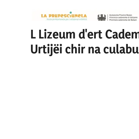
L Lizeum d'ert Cadem
Urtijëi chir na culab
culaburadëur per I se