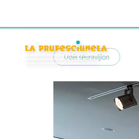
Udëi sëuravijion