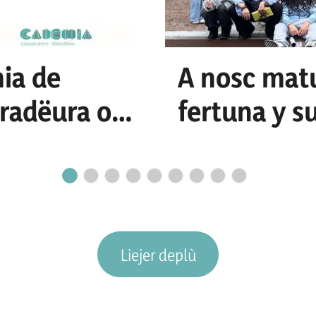
ia de
A nosc mat
uradëura o n
fertuna y s
cretariat
Liejer deplù