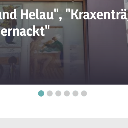
nd Helau", "Kraxenträ
sernackt"