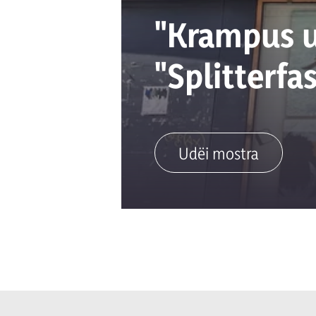
"Krampus u
"Splitterfa
Udëi mostra