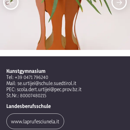
Kunstgymnasium
Tel:
+39 0471 796240
Mail:
se.urtijei@schule.suedtirol.it
PEC:
scola.dert.urtijei@pec.prov.bz.it
St.Nr.: 80007480215
Landesberufsschule
www.laprufesciunela.it