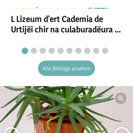
L Lizeum d'ert Cademia de
Urtijëi chir na culaburadëura o
n culaburadëur per I
secretariat
Alle Beiträge ansehen