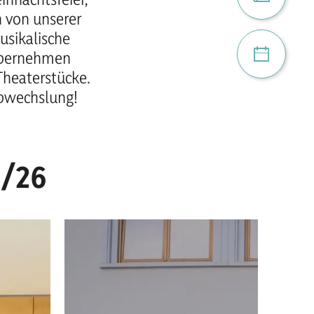
n von unserer
usikalische
Projekte
übernehmen
Theaterstücke.
Abwechslung!
5/26