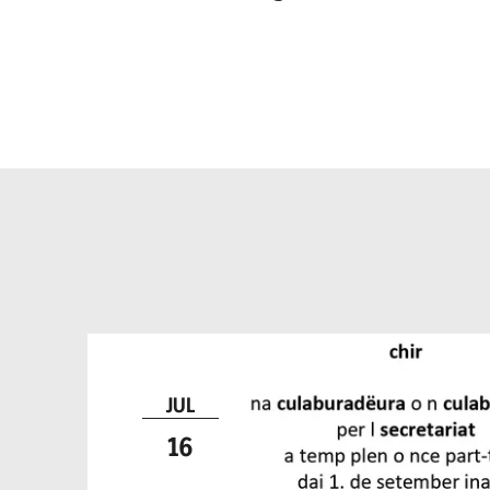
culaburadëura 
culaburadëur pe
secretariat
JUL
16