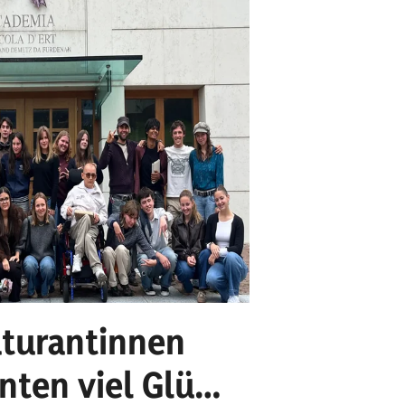
12
turantinnen
Schöne
nten viel Glück
Allen Schüleri