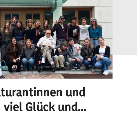
turantinnen und
Sc
 viel Glück und
Alle
stra
farb