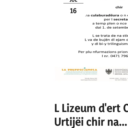
16
L Lizeum d'ert
Urtijëi chir na