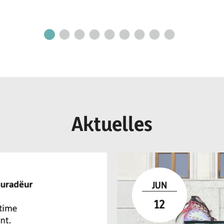
o n
und Erfolg!
r I
Aktuelles
JUN
12