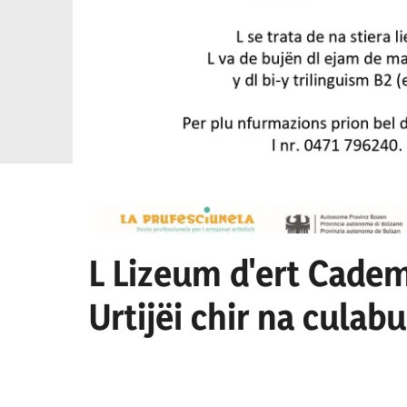
L Lizeum d'ert Cadem
Urtijëi chir na culab
culaburadëur per I se