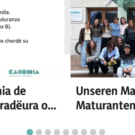
ia de
Unseren Ma
uradëura o n
Maturanten
cretariat
Erfolg!