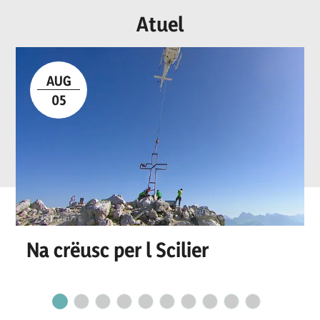
Atuel
AUG
05
Na crëusc per l Scilier