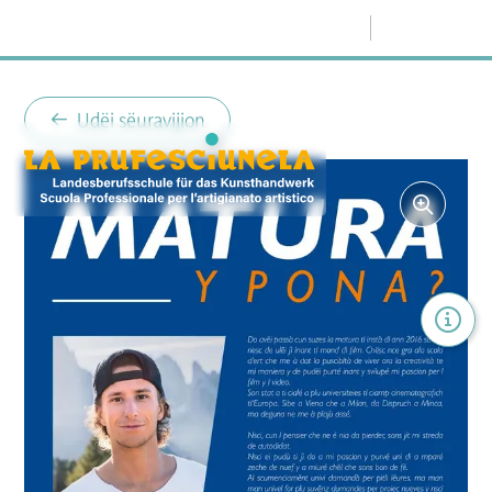
Menù
Udëi sëuravijion