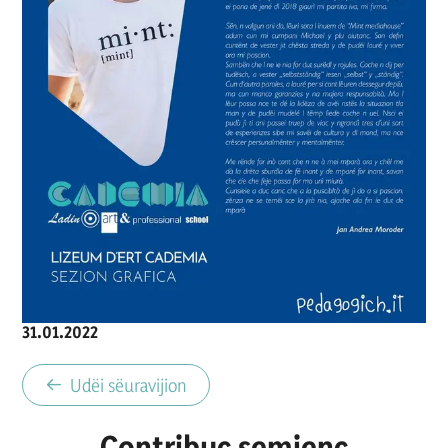
Matura y pona?
31.01.2022
Udëi sëuravijion
Contribuc semienc