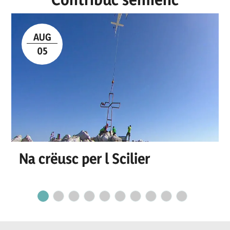
AUG
05
Na crëusc per l Scilier