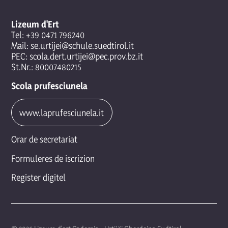
Lizeum d'Ert
Tel:
+39 0471 796240
Mail:
se.urtijei@schule.suedtirol.it
PEC:
scola.dert.urtijei@pec.prov.bz.it
St.Nr.: 80007480215
Scola prufesciunela
www.laprufesciunela.it
Orar de secretariat
Formuleres de iscrizion
Register digitel