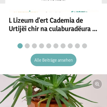
L Lizeum d'ert Cademia de
Urtijëi chir na culaburadëura o
n culaburadëur per I
secretariat
Alle Beiträge ansehen