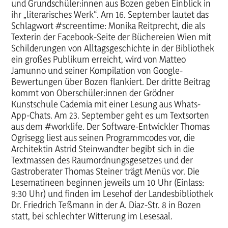
und Grundschüler:innen aus Bozen geben Einblick in
ihr „literarisches Werk“. Am 16. September lautet das
Schlagwort #screentime: Monika Reitprecht, die als
Texterin der Facebook-Seite der Büchereien Wien mit
Schilderungen von Alltagsgeschichte in der Bibliothek
ein großes Publikum erreicht, wird von Matteo
Jamunno und seiner Kompilation von Google-
Bewertungen über Bozen flankiert. Der dritte Beitrag
kommt von Oberschüler:innen der Grödner
Kunstschule Cademia mit einer Lesung aus Whats-
App-Chats. Am 23. September geht es um Textsorten
aus dem #worklife. Der Software-Entwickler Thomas
Ogrisegg liest aus seinen Programmcodes vor, die
Architektin Astrid Steinwandter begibt sich in die
Textmassen des Raumordnungsgesetzes und der
Gastroberater Thomas Steiner trägt Menüs vor. Die
Lesematineen beginnen jeweils um 10 Uhr (Einlass:
9:30 Uhr) und finden im Lesehof der Landesbibliothek
Dr. Friedrich Teßmann in der A. Diaz-Str. 8 in Bozen
statt, bei schlechter Witterung im Lesesaal.