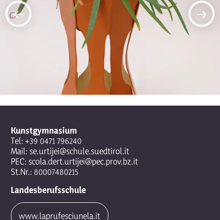
Kunstgymnasium
Tel:
+39 0471 796240
Mail:
se.urtijei@schule.suedtirol.it
PEC:
scola.dert.urtijei@pec.prov.bz.it
St.Nr.: 80007480215
Landesberufsschule
www.laprufesciunela.it