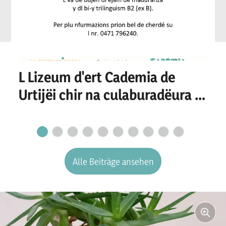
L Lizeum d'ert Cademia de
Urtijëi chir na culaburadëura o
n culaburadëur per I
secretariat
Alle Beiträge ansehen