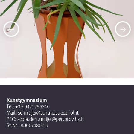
Kunstgymnasium
Tel:
+39 0471 796240
Mail:
se.urtijei@schule.suedtirol.it
PEC:
scola.dert.urtijei@pec.prov.bz.it
St.Nr.: 80007480215