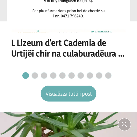
L Lizeum d'ert Cademia de
Urtijëi chir na culaburadëura o
n culaburadëur per I
secretariat
Visualizza tutti i post