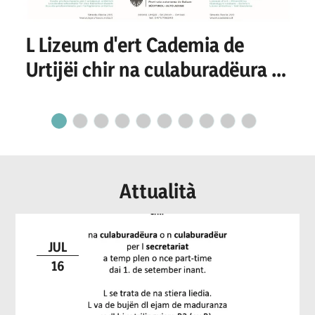
L Lizeum d'ert Cademia de
Urtijëi chir na culaburadëura o
n culaburadëur per I
secretariat
Attualità
JUL
16