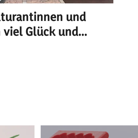
turantinnen und
Sc
 viel Glück und
Alle
stra
farb