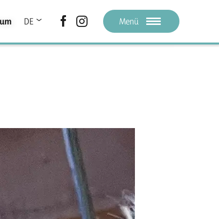
ium
DE
Menü
IT
LA