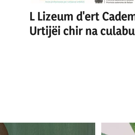
L Lizeum d'ert Cadem
Urtijëi chir na culab
culaburadëur per I se