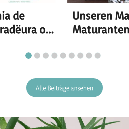
ia de
Unseren Ma
uradëura o n
Maturanten
cretariat
Erfolg!
Alle Beiträge ansehen