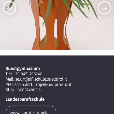
Kunstgymnasium
Tel:
+39 0471 796240
Mail:
se.urtijei@schule.suedtirol.it
PEC:
scola.dert.urtijei@pec.prov.bz.it
St.Nr.: 80007480215
Landesberufsschule
www.laprufesciunela.it