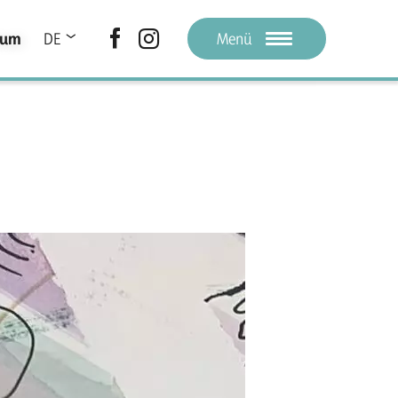
ium
DE
Menü
IT
LA