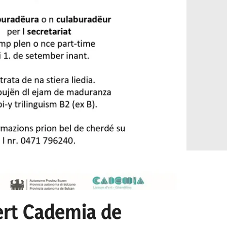
ert Cademia de
Un