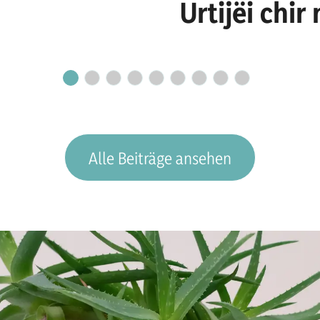
Urtijëi chi
culaburadëu
Alle Beiträge ansehen