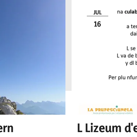
JUL
16
ern
L Lizeum d'