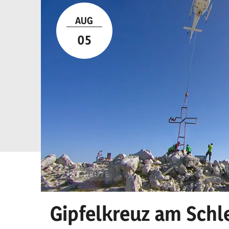
AUG
05
Gipfelkreuz am Schl