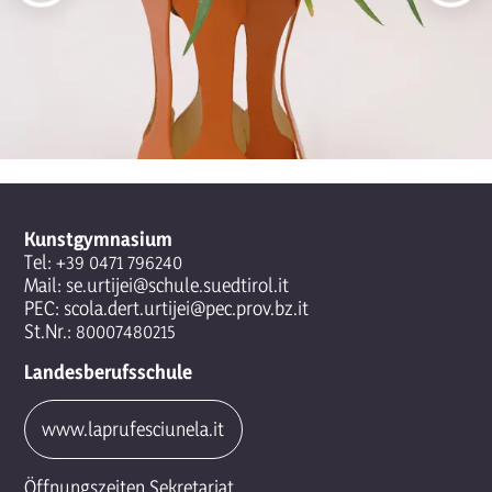
Kunstgymnasium
Tel:
+39 0471 796240
Mail:
se.urtijei@schule.suedtirol.it
PEC:
scola.dert.urtijei@pec.prov.bz.it
St.Nr.: 80007480215
Landesberufsschule
www.laprufesciunela.it
Öffnungszeiten Sekretariat