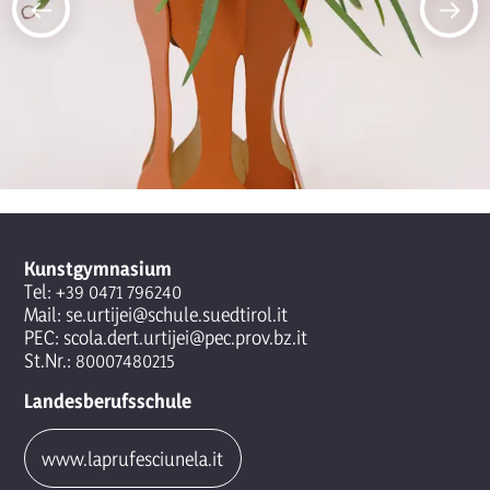
Kunstgymnasium
Tel:
+39 0471 796240
Mail:
se.urtijei@schule.suedtirol.it
PEC:
scola.dert.urtijei@pec.prov.bz.it
St.Nr.: 80007480215
Landesberufsschule
www.laprufesciunela.it