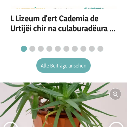
L Lizeum d'ert Cademia de
Urtijëi chir na culaburadëura o
n culaburadëur per I
secretariat
Alle Beiträge ansehen