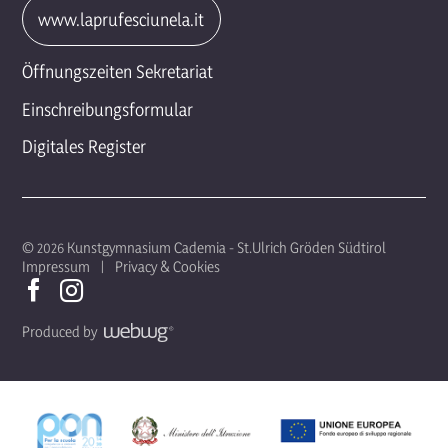
www.laprufesciunela.it
Öffnungszeiten Sekretariat
Einschreibungsformular
Digitales Register
© 2026 Kunstgymnasium Cademia - St.Ulrich Gröden Südtirol
Impressum
Privacy & Cookies
Produced by