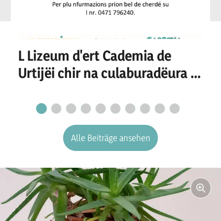
L Lizeum d'ert Cademia de
Urtijëi chir na culaburadëura o
n culaburadëur per I
secretariat
Alle Beiträge ansehen