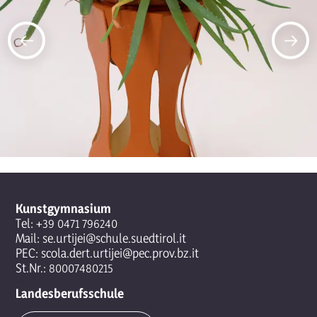
Kunstgymnasium
Tel:
+39 0471 796240
Mail:
se.urtijei@schule.suedtirol.it
PEC:
scola.dert.urtijei@pec.prov.bz.it
St.Nr.: 80007480215
Landesberufsschule