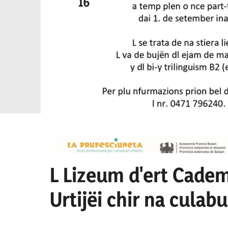
16
L Lizeum d'ert Cadem
Urtijëi chir na culab
culaburadëur per I se