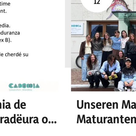
12
ia de
Unseren Ma
uradëura o n
Maturanten
cretariat
Erfolg!