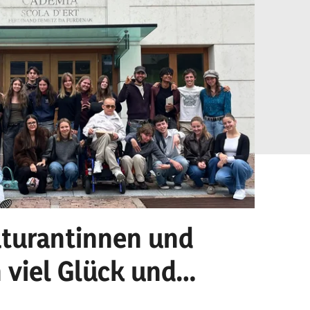
turantinnen und
Sc
 viel Glück und
Alle
stra