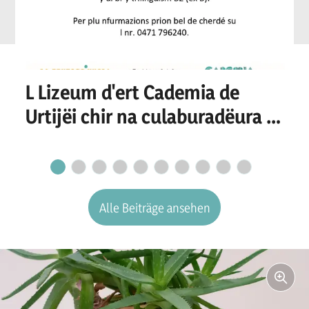
L Lizeum d'ert Cademia de
Urtijëi chir na culaburadëura o
n culaburadëur per I
secretariat
Alle Beiträge ansehen