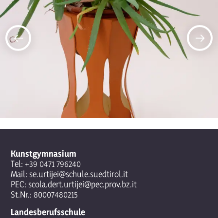
Kunstgymnasium
Tel:
+39 0471 796240
Mail:
se.urtijei@schule.suedtirol.it
PEC:
scola.dert.urtijei@pec.prov.bz.it
St.Nr.: 80007480215
Landesberufsschule