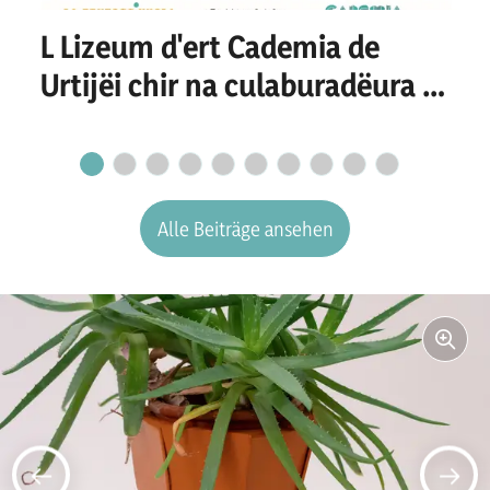
L Lizeum d'ert Cademia de
Urtijëi chir na culaburadëura o
n culaburadëur per I
secretariat
Alle Beiträge ansehen