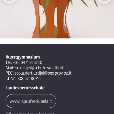
Kunstgymnasium
Tel:
+39 0471 796240
Mail:
se.urtijei@schule.suedtirol.it
PEC:
scola.dert.urtijei@pec.prov.bz.it
St.Nr.: 80007480215
Landesberufsschule
www.laprufesciunela.it