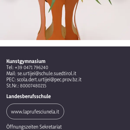
Kunstgymnasium
Tel:
+39 0471 796240
Mail:
se.urtijei@schule.suedtirol.it
PEC:
scola.dert.urtijei@pec.prov.bz.it
St.Nr.: 80007480215
Landesberufsschule
www.laprufesciunela.it
Öffnungszeiten Sekretariat