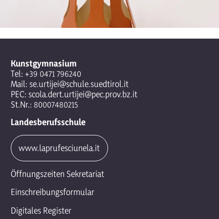
Kunstgymnasium
Tel:
+39 0471 796240
Mail:
se.urtijei@schule.suedtirol.it
PEC:
scola.dert.urtijei@pec.prov.bz.it
St.Nr.: 80007480215
Landesberufsschule
www.laprufesciunela.it
Öffnungszeiten Sekretariat
Einschreibungsformular
Digitales Register