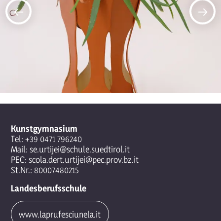
Kunstgymnasium
Tel:
+39 0471 796240
Mail:
se.urtijei@schule.suedtirol.it
PEC:
scola.dert.urtijei@pec.prov.bz.it
St.Nr.: 80007480215
Landesberufsschule
www.laprufesciunela.it