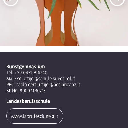
Kunstgymnasium
Tel:
+39 0471 796240
Mail:
se.urtijei@schule.suedtirol.it
PEC:
scola.dert.urtijei@pec.prov.bz.it
St.Nr.: 80007480215
Landesberufsschule
www.laprufesciunela.it