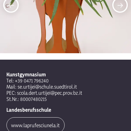
Kunstgymnasium
Tel:
+39 0471 796240
Mail:
se.urtijei@schule.suedtirol.it
PEC:
scola.dert.urtijei@pec.prov.bz.it
St.Nr.: 80007480215
Landesberufsschule
www.laprufesciunela.it