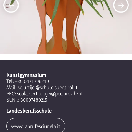
Kunstgymnasium
Tel:
+39 0471 796240
Mail:
se.urtijei@schule.suedtirol.it
PEC:
scola.dert.urtijei@pec.prov.bz.it
St.Nr.: 80007480215
Landesberufsschule
www.laprufesciunela.it