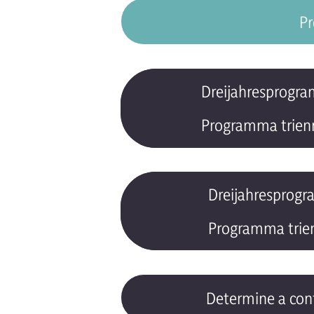
Pr
Dreijahresprogra
Programma trienna
Dreijahresprogr
Programma trienn
Determine a cont