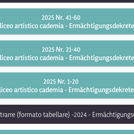
2025 Nr. 41-60
 liceo artistico cademia - Ermächtigungsdekr
rmina_a_contrarre_amicucci_belle_arti_p
2025 Nr. 21-40
 liceo artistico cademia - Ermächtigungsdekr
rmina_a_contrarre_exacta_labcenter_p
rmina_a_contrarre_amicucci_belle_arti_p
rmina_a_contrarre_istitut_ladin_micura_de_r
2025 Nr. 1-20
 liceo artistico cademia - Ermächtigungsdekr
rmina_a_contrarre_viaggi_gardena_p
rmina_a_contrarre_proservice_p
rmina_a_contrarre_amonn_office_p
rmina_a_contrarre_opitec_p
rarre (formato tabellare) -2024 - Ermächtigungs
rmina_a_contrarre_amicucci_belle_arti_p_annu
rmina_a_contrarre_cpl_srl_p
rmina_a_contrarre_cpl_srl_p