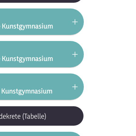
ete Kunstgymnasium
ete Kunstgymnasium
ue_p
ete Kunstgymnasium
dekrete (Tabelle)
llato