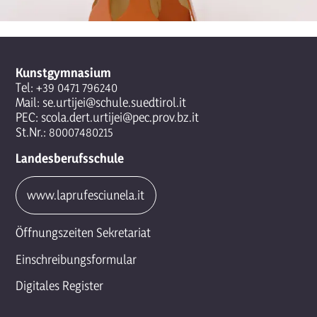
Kunstgymnasium
Tel:
+39 0471 796240
Mail:
se.urtijei@schule.suedtirol.it
PEC:
scola.dert.urtijei@pec.prov.bz.it
St.Nr.: 80007480215
Landesberufsschule
www.laprufesciunela.it
Öffnungszeiten Sekretariat
Einschreibungsformular
Digitales Register