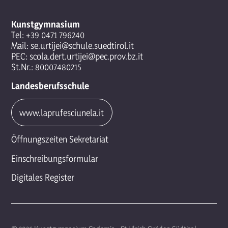
Kunstgymnasium
Tel:
+39 0471 796240
Mail:
se.urtijei@schule.suedtirol.it
PEC:
scola.dert.urtijei@pec.prov.bz.it
St.Nr.: 80007480215
Landesberufsschule
www.laprufesciunela.it
Öffnungszeiten Sekretariat
Einschreibungsformular
Digitales Register