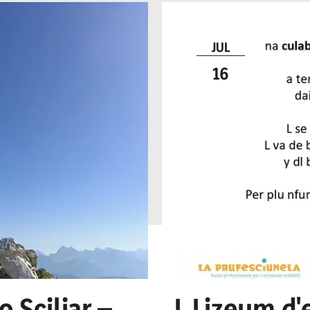
JUL
16
o Sciliar –
L Lizeum d'