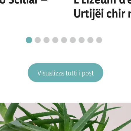
Urtijëi chi
culaburadëu
Visualizza tutti i post