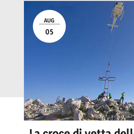
AUG
05
La croce di vetta dell