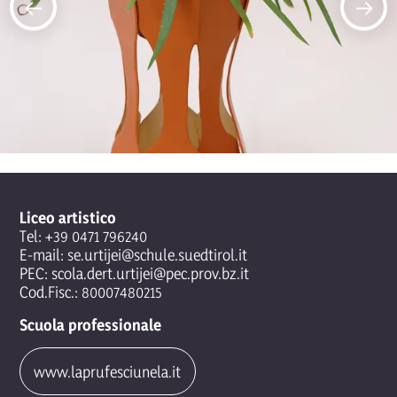
Liceo artistico
Tel:
+39 0471 796240
E-mail:
se.urtijei@schule.suedtirol.it
PEC:
scola.dert.urtijei@pec.prov.bz.it
Cod.Fisc.: 80007480215
Scuola professionale
www.laprufesciunela.it