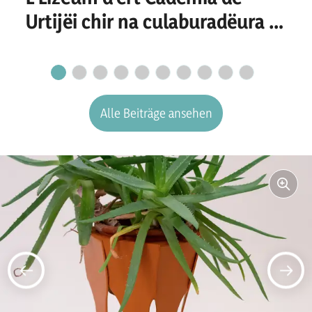
Urtijëi chir na culaburadëura o
n culaburadëur per I
secretariat
Alle Beiträge ansehen