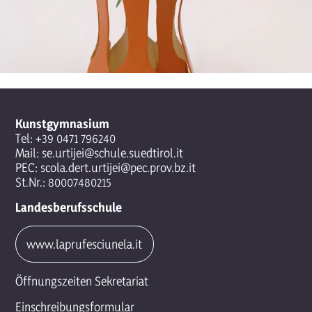
Kunstgymnasium
Tel:
+39 0471 796240
Mail:
se.urtijei@schule.suedtirol.it
PEC:
scola.dert.urtijei@pec.prov.bz.it
St.Nr.: 80007480215
Landesberufsschule
www.laprufesciunela.it
Öffnungszeiten Sekretariat
Einschreibungsformular