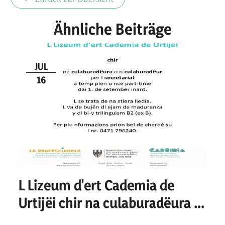
Ähnliche Beiträge
JUL
16
L Lizeum d'ert Cademia de
Urtijëi chir na culaburadëura o
n culaburadëur per I