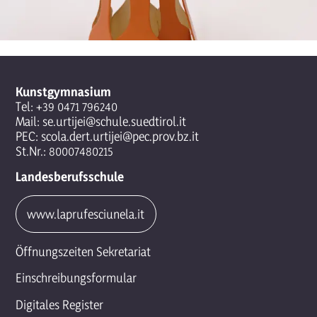
Kunstgymnasium
Tel:
+39 0471 796240
Mail:
se.urtijei@schule.suedtirol.it
PEC:
scola.dert.urtijei@pec.prov.bz.it
St.Nr.: 80007480215
Landesberufsschule
www.laprufesciunela.it
Öffnungszeiten Sekretariat
Einschreibungsformular
Digitales Register